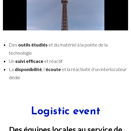
Des
outils étudiés
et du matériel à la pointe de la
technologie
Un
suivi efficace
et réactif
La
disponibilité
, l’
écoute
et la réactivité d’un interlocuteur
dédié
Logistic event
Des équipes locales au service de