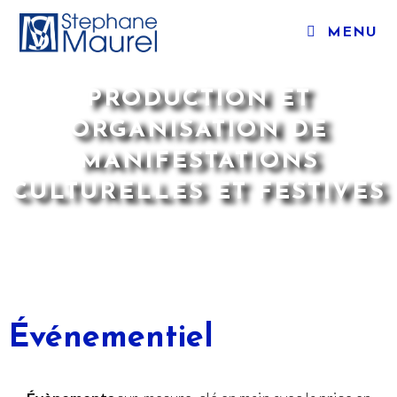
MENU
PRODUCTION ET
ORGANISATION DE
MANIFESTATIONS
CULTURELLES ET FESTIVES
Événementiel